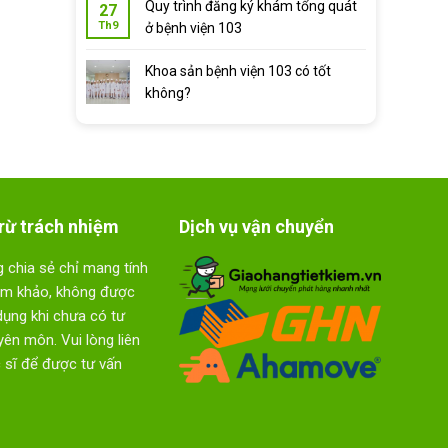
Quy trình đăng ký khám tổng quát
27
Th9
ở bệnh viện 103
Khoa sản bệnh viện 103 có tốt
không?
rừ trách nhiệm
Dịch vụ vận chuyển
 chia sẻ chỉ mang tính
am khảo, không được
dụng khi chưa có tư
ên môn. Vui lòng liên
 sĩ để được tư vấn