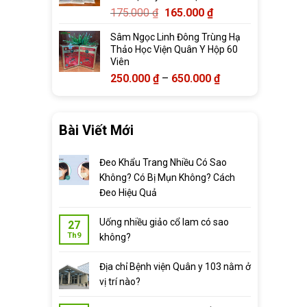
Giá
Giá
175.000
₫
165.000
₫
gốc
hiện
Sâm Ngọc Linh Đông Trùng Hạ
là:
tại
Thảo Học Viện Quân Y Hộp 60
175.000 ₫.
là:
Viên
165.000 ₫.
Khoảng
250.000
₫
–
650.000
₫
giá:
từ
250.000 ₫
Bài Viết Mới
đến
650.000 ₫
Đeo Khẩu Trang Nhiều Có Sao
Không? Có Bị Mụn Không? Cách
Đeo Hiệu Quả
Uống nhiều giảo cổ lam có sao
27
Th9
không?
Địa chỉ Bệnh viện Quân y 103 nằm ở
vị trí nào?