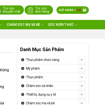
Tra cứu
Tra cứu
GIỎ HÀNG /
0
₫
khuyến mãi
đơn hàng
CHĂM SÓC MẸ VÀ BÉ
GÓC KIẾN THỨC
Danh Mục Sản Phẩm
Thực phẩm chức năng
Mỹ phẩm
 những
Thực phẩm
Chăm sóc cá nhân
ong
Thiết bị, dụng cụ y tế
của
Chăm sóc mẹ và bé