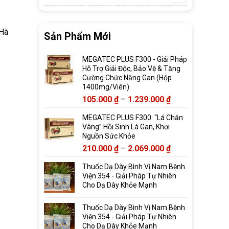
 Hà
Sản Phẩm Mới
MEGATEC PLUS F300 - Giải Pháp
Hỗ Trợ Giải Độc, Bảo Vệ & Tăng
Cường Chức Năng Gan (Hộp
1400mg/Viên)
Khoảng
105.000
₫
–
1.239.000
₫
giá:
MEGATEC PLUS F300: “Lá Chắn
từ
Vàng” Hồi Sinh Lá Gan, Khơi
105.000 ₫
Nguồn Sức Khỏe
đến
Khoảng
210.000
₫
–
2.069.000
₫
1.239.000 ₫
giá:
Thuốc Dạ Dày Bình Vị Nam Bệnh
từ
Viện 354 - Giải Pháp Tự Nhiên
210.000 ₫
Cho Dạ Dày Khỏe Mạnh
đến
2.069.000 ₫
Thuốc Dạ Dày Bình Vị Nam Bệnh
Viện 354 - Giải Pháp Tự Nhiên
Cho Dạ Dày Khỏe Mạnh