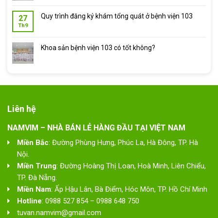
Quy trình đăng ký khám tổng quát ở bệnh viện 103
27
Th9
Khoa sản bệnh viện 103 có tốt không?
Liên hệ
NAMVIM – NHÀ BÁN LẺ HÀNG ĐẦU TẠI VIỆT NAM
Miền Bắc
: Đường Phùng Hưng, Phúc La, Hà Đông, TP. Hà
Nội.
Miền Trung
: Đường Hoàng Thị Loan, Hoà Minh, Liên Chiểu,
TP. Đà Nẵng.
Miền Nam
: Ấp Hậu Lân, Bà Điểm, Hóc Môn, TP. Hồ Chí Minh
Hotline
: 0988 527 854 – 0988 648 750
tuvan.namvim@gmail.com