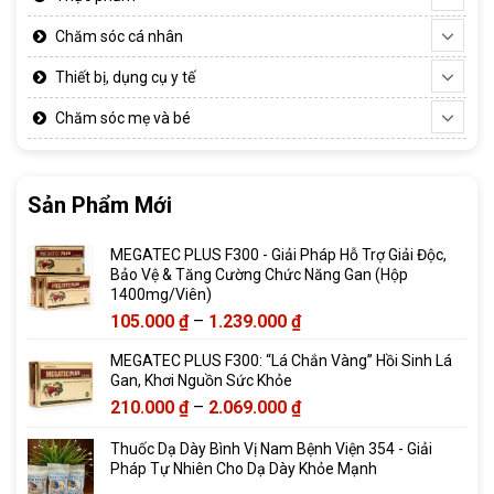
Chăm sóc cá nhân
Thiết bị, dụng cụ y tế
Chăm sóc mẹ và bé
Sản Phẩm Mới
MEGATEC PLUS F300 - Giải Pháp Hỗ Trợ Giải Độc,
Bảo Vệ & Tăng Cường Chức Năng Gan (Hộp
1400mg/Viên)
Khoảng
105.000
₫
–
1.239.000
₫
giá:
MEGATEC PLUS F300: “Lá Chắn Vàng” Hồi Sinh Lá
từ
Gan, Khơi Nguồn Sức Khỏe
105.000 ₫
Khoảng
210.000
₫
–
2.069.000
₫
đến
giá:
1.239.000 ₫
Thuốc Dạ Dày Bình Vị Nam Bệnh Viện 354 - Giải
từ
Pháp Tự Nhiên Cho Dạ Dày Khỏe Mạnh
210.000 ₫