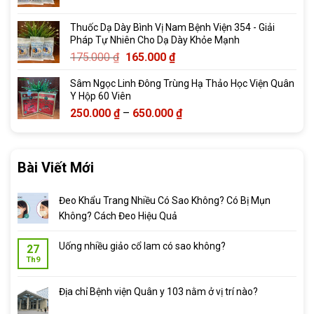
đến
2.069.000 ₫
Thuốc Dạ Dày Bình Vị Nam Bệnh Viện 354 - Giải
Pháp Tự Nhiên Cho Dạ Dày Khỏe Mạnh
Giá
Giá
175.000
₫
165.000
₫
gốc
hiện
Sâm Ngọc Linh Đông Trùng Hạ Thảo Học Viện Quân
là:
tại
Y Hộp 60 Viên
175.000 ₫.
là:
Khoảng
250.000
₫
–
650.000
₫
165.000 ₫.
giá:
từ
250.000 ₫
Bài Viết Mới
đến
650.000 ₫
Đeo Khẩu Trang Nhiều Có Sao Không? Có Bị Mụn
Không? Cách Đeo Hiệu Quả
Uống nhiều giảo cổ lam có sao không?
27
Th9
Địa chỉ Bệnh viện Quân y 103 nằm ở vị trí nào?