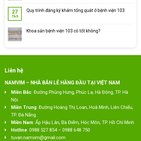
Quy trình đăng ký khám tổng quát ở bệnh viện 103
27
Th9
Khoa sản bệnh viện 103 có tốt không?
Liên hệ
NAMVIM – NHÀ BÁN LẺ HÀNG ĐẦU TẠI VIỆT NAM
Miền Bắc
: Đường Phùng Hưng, Phúc La, Hà Đông, TP. Hà
Nội.
Miền Trung
: Đường Hoàng Thị Loan, Hoà Minh, Liên Chiểu,
TP. Đà Nẵng.
Miền Nam
: Ấp Hậu Lân, Bà Điểm, Hóc Môn, TP. Hồ Chí Minh
Hotline
: 0988 527 854 – 0988 648 750
tuvan.namvim@gmail.com