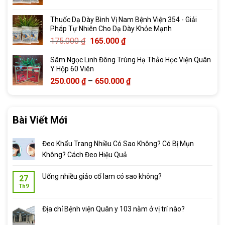
đến
2.069.000 ₫
Thuốc Dạ Dày Bình Vị Nam Bệnh Viện 354 - Giải
Pháp Tự Nhiên Cho Dạ Dày Khỏe Mạnh
Giá
Giá
175.000
₫
165.000
₫
gốc
hiện
Sâm Ngọc Linh Đông Trùng Hạ Thảo Học Viện Quân
là:
tại
Y Hộp 60 Viên
175.000 ₫.
là:
Khoảng
250.000
₫
–
650.000
₫
165.000 ₫.
giá:
từ
250.000 ₫
Bài Viết Mới
đến
650.000 ₫
Đeo Khẩu Trang Nhiều Có Sao Không? Có Bị Mụn
Không? Cách Đeo Hiệu Quả
Uống nhiều giảo cổ lam có sao không?
27
Th9
Địa chỉ Bệnh viện Quân y 103 nằm ở vị trí nào?