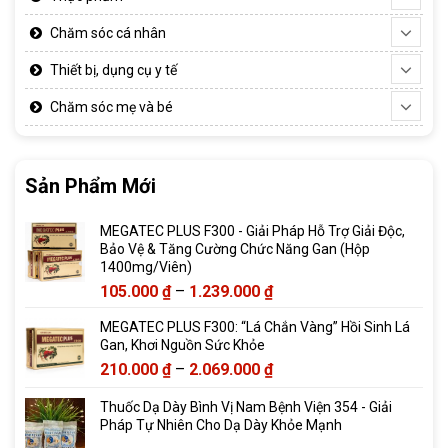
Chăm sóc cá nhân
Thiết bị, dụng cụ y tế
Chăm sóc mẹ và bé
Sản Phẩm Mới
MEGATEC PLUS F300 - Giải Pháp Hỗ Trợ Giải Độc,
Bảo Vệ & Tăng Cường Chức Năng Gan (Hộp
1400mg/Viên)
Khoảng
105.000
₫
–
1.239.000
₫
giá:
MEGATEC PLUS F300: “Lá Chắn Vàng” Hồi Sinh Lá
từ
Gan, Khơi Nguồn Sức Khỏe
105.000 ₫
Khoảng
210.000
₫
–
2.069.000
₫
đến
giá:
1.239.000 ₫
Thuốc Dạ Dày Bình Vị Nam Bệnh Viện 354 - Giải
từ
Pháp Tự Nhiên Cho Dạ Dày Khỏe Mạnh
210.000 ₫