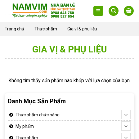
Skip
to
content
Trang chủ
Thực phẩm
Gia vị & phụ liệu
GIA VỊ & PHỤ LIỆU
Không tìm thấy sản phẩm nào khớp với lựa chọn của bạn.
Danh Mục Sản Phẩm
Thực phẩm chức năng
Mỹ phẩm
Thực phẩm