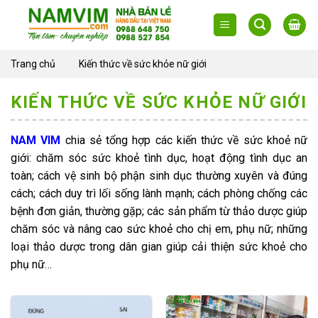
Skip
to
content
Trang chủ
Kiến thức về sức khỏe nữ giới
KIẾN THỨC VỀ SỨC KHỎE NỮ GIỚI
NAM VIM
chia sẻ tổng hợp các kiến thức về sức khoẻ nữ
giới: chăm sóc sức khoẻ tình dục, hoạt động tình dục an
toàn; cách vệ sinh bộ phận sinh dục thường xuyên và đúng
cách; cách duy trì lối sống lành mạnh; cách phòng chống các
bệnh đơn giản, thường gặp; các sản phẩm từ thảo dược giúp
chăm sóc và nâng cao sức khoẻ cho chị em, phụ nữ; những
loại thảo dược trong dân gian giúp cải thiện sức khoẻ cho
phụ nữ…