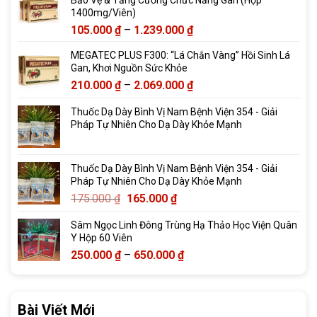
1400mg/Viên)
Khoảng
105.000
₫
–
1.239.000
₫
giá:
MEGATEC PLUS F300: “Lá Chắn Vàng” Hồi Sinh Lá
từ
Gan, Khơi Nguồn Sức Khỏe
105.000 ₫
Khoảng
210.000
₫
–
2.069.000
₫
đến
giá:
1.239.000 ₫
Thuốc Dạ Dày Bình Vị Nam Bệnh Viện 354 - Giải
từ
Pháp Tự Nhiên Cho Dạ Dày Khỏe Mạnh
210.000 ₫
đến
2.069.000 ₫
Thuốc Dạ Dày Bình Vị Nam Bệnh Viện 354 - Giải
Pháp Tự Nhiên Cho Dạ Dày Khỏe Mạnh
Giá
Giá
175.000
₫
165.000
₫
gốc
hiện
Sâm Ngọc Linh Đông Trùng Hạ Thảo Học Viện Quân
là:
tại
Y Hộp 60 Viên
175.000 ₫.
là:
Khoảng
250.000
₫
–
650.000
₫
165.000 ₫.
giá:
từ
250.000 ₫
Bài Viết Mới
đến