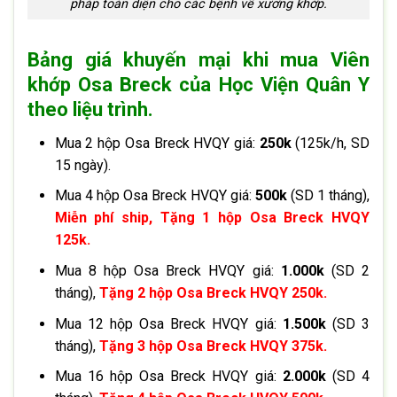
pháp toàn diện cho các bệnh về xương khớp.
Bảng giá khuyến mại khi mua Viên
khớp Osa Breck của Học Viện Quân Y
theo liệu trình.
Mua 2 hộp Osa Breck HVQY giá:
250k
(125k/h, SD
15 ngày).
Mua 4 hộp Osa Breck HVQY giá:
500k
(SD 1 tháng),
Miễn phí ship, Tặng 1 hộp Osa Breck HVQY
125k.
Mua 8 hộp Osa Breck HVQY giá:
1.000k
(SD 2
tháng),
Tặng 2 hộp Osa Breck HVQY 250k.
Mua 12 hộp Osa Breck HVQY giá:
1.500k
(SD 3
tháng),
Tặng 3 hộp Osa Breck HVQY 375k.
Mua 16 hộp Osa Breck HVQY giá:
2.000k
(SD 4