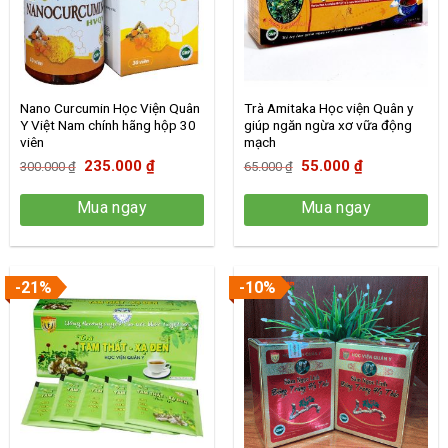
Nano Curcumin Học Viện Quân
Trà Amitaka Học viện Quân y
Y Việt Nam chính hãng hộp 30
giúp ngăn ngừa xơ vữa động
viên
mạch
Giá
Giá
Giá
Giá
235.000
₫
55.000
₫
300.000
₫
65.000
₫
gốc
hiện
gốc
hiện
Mua ngay
Mua ngay
là:
tại
là:
tại
300.000 ₫.
là:
65.000 ₫.
là:
235.000 ₫.
55.000 ₫.
-21%
-10%