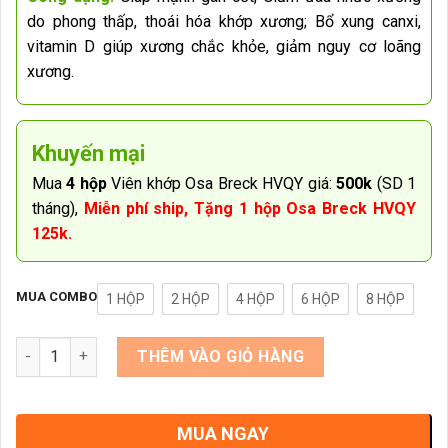
do phong thấp, thoái hóa khớp xương; Bổ xung canxi,
vitamin D giúp xương chắc khỏe, giảm nguy cơ loãng
xương.
Khuyến mại
Mua
4 hộp
Viên khớp Osa Breck HVQY giá:
500k
(SD 1
tháng),
Miễn phí ship, Tặng 1 hộp Osa Breck HVQY
125k.
MUA COMBO
1 HỘP
2 HỘP
4 HỘP
6 HỘP
8 HỘP
Số lượng
THÊM VÀO GIỎ HÀNG
MUA NGAY