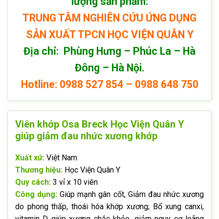
lượng sản phẩm:
TRUNG TÂM NGHIÊN CỨU ỨNG DỤNG
SẢN XUẤT TPCN HỌC VIỆN QUÂN Y
Địa chỉ: Phùng Hưng – Phúc La – Hà
Đông – Hà Nội.
Hotline: 0988 527 854 – 0988 648 750
Viên khớp Osa Breck Học Viện Quân Y
giúp giảm đau nhức xương khớp
Xuất xứ:
Việt Nam
Thương hiệu:
Học Viện Quân Y
Quy cách:
3 vỉ x 10 viên
Công dụng:
Giúp mạnh gân cốt, Giảm đau nhức xương
do phong thấp, thoái hóa khớp xương; Bổ xung canxi,
vitamin D giúp xương chắc khỏe, giảm nguy cơ loãng