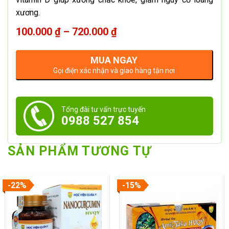
xương.
Khoảng
100.000
₫
–
720.000
₫
giá:
từ
MUA NGAY
100.000 ₫
đến
Gọi điện xác nhận và giao hàng tận nơi
720.000 ₫
Tổng đài tư vấn trực tuyến
0988 527 854
SẢN PHẨM TƯƠNG TỰ
-22%
-15%