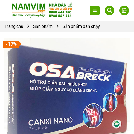
Skip
to
content
Trang chủ
Sản phẩm
Sản phẩm bán chạy
-17%