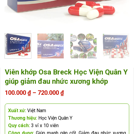
Viên khớp Osa Breck Học Viện Quân Y
giúp giảm đau nhức xương khớp
Khoảng
100.000
₫
–
720.000
₫
giá:
từ
100.000 ₫
Xuất xứ:
Việt Nam
đến
Thương hiệu:
Học Viện Quân Y
720.000 ₫
Quy cách:
3 vỉ x 10 viên
Công dụng:
Giúp mạnh gân cốt, Giảm đau nhức xương