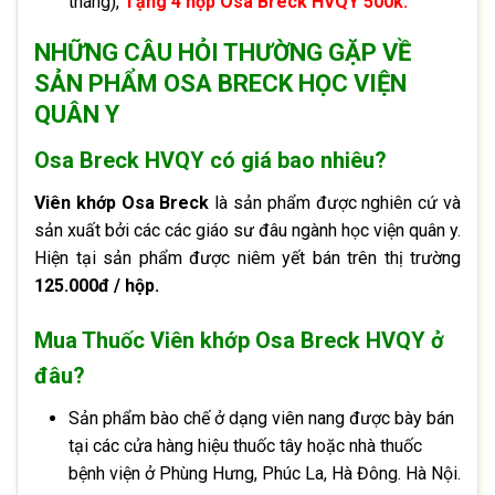
tháng),
Tặng 4 hộp Osa Breck HVQY 500k.
NHỮNG CÂU HỎI THƯỜNG GẶP VỀ
SẢN PHẨM OSA BRECK HỌC VIỆN
QUÂN Y
Osa Breck HVQY có giá bao nhiêu?
Viên khớp Osa Breck
là sản phẩm được nghiên cứ và
sản xuất bởi các các giáo sư đâu ngành học viện quân y.
Hiện tại sản phẩm được niêm yết bán trên thị trường
125.000đ / hộp.
Mua Thuốc Viên khớp Osa Breck HVQY ở
đâu?
Sản phẩm bào chế ở dạng viên nang được bày bán
tại các cửa hàng hiệu thuốc tây hoặc nhà thuốc
bệnh viện ở Phùng Hưng, Phúc La, Hà Đông. Hà Nội.