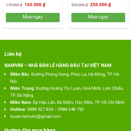
trên
Giá
Giá
Giá
Giá
165.000
₫
250.000
₫
175.000
₫
320.000
₫
trang
gốc
hiện
gốc
hiện
sản
Mua ngay
Mua ngay
là:
tại
là:
tại
phẩm
175.000 ₫.
là:
320.000 ₫.
là:
165.000 ₫.
250.000 ₫
Liên hệ
NAMVIM – NHÀ BÁN LẺ HÀNG ĐẦU TẠI VIỆT NAM
Miền Bắc
: Đường Phùng Hưng, Phúc La, Hà Đông, TP. Hà
Nội.
Miền Trung
: Đường Hoàng Thị Loan, Hoà Minh, Liên Chiểu,
TP. Đà Nẵng.
Miền Nam
: Ấp Hậu Lân, Bà Điểm, Hóc Môn, TP. Hồ Chí Minh
Hotline
: 0988 527 854 – 0988 648 750
tuvan.namvim@gmail.com
Hướng dẫn mua hàng