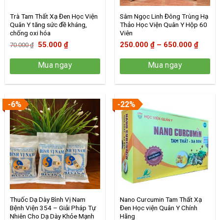
Trà Tam Thất Xạ Đen Học Viện
Sâm Ngọc Linh Đông Trùng Hạ
Quân Y tăng sức đề kháng,
Thảo Học Viện Quân Y Hộp 60
chống oxi hóa
Viên
Giá
Giá
Khoản
55.000
₫
250.000
₫
–
650.000
₫
70.000
₫
gốc
hiện
giá:
Mua ngay
Mua ngay
là:
tại
từ
Sản
70.000 ₫.
là:
250.0
phẩm
55.000 ₫.
đến
này
650.0
-6%
-22%
có
nhiều
biến
thể.
Các
tùy
chọn
có
thể
Thuốc Dạ Dày Bình Vị Nam
Nano Curcumin Tam Thất Xạ
được
Bệnh Viện 354 – Giải Pháp Tự
Đen Học viện Quân Y Chính
chọn
Nhiên Cho Dạ Dày Khỏe Mạnh
Hãng