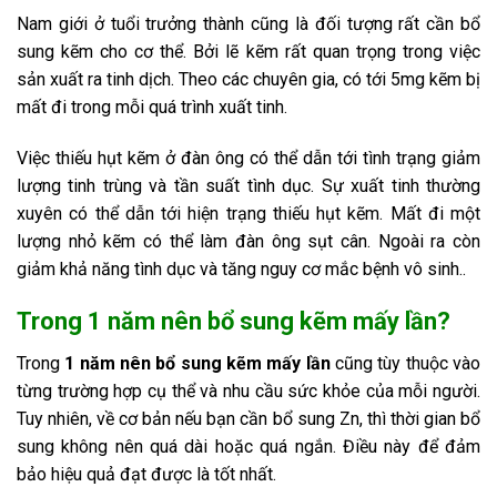
Nam giới ở tuổi trưởng thành cũng là đối tượng rất cần bổ
sung kẽm cho cơ thể. Bởi lẽ kẽm rất quan trọng trong việc
sản xuất ra tinh dịch. Theo các chuyên gia, có tới 5mg kẽm bị
mất đi trong mỗi quá trình xuất tinh.
Việc thiếu hụt kẽm ở đàn ông có thể dẫn tới tình trạng giảm
lượng tinh trùng và tần suất tình dục. Sự xuất tinh thường
xuyên có thể dẫn tới hiện trạng thiếu hụt kẽm. Mất đi một
lượng nhỏ kẽm có thể làm đàn ông sụt cân. Ngoài ra còn
giảm khả năng tình dục và tăng nguy cơ mắc bệnh vô sinh..
Trong 1 năm nên bổ sung kẽm mấy lần?
Trong
1 năm nên bổ sung kẽm mấy lần
cũng tùy thuộc vào
từng trường hợp cụ thể và nhu cầu sức khỏe của mỗi người.
Tuy nhiên, về cơ bản nếu bạn cần bổ sung Zn, thì thời gian bổ
sung không nên quá dài hoặc quá ngắn. Điều này để đảm
bảo hiệu quả đạt được là tốt nhất.