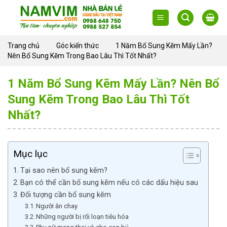
Skip
to
content
Trang chủ
Góc kiến thức
1 Năm Bổ Sung Kẽm Mấy Lần?
Nên Bổ Sung Kẽm Trong Bao Lâu Thì Tốt Nhất?
1 Năm Bổ Sung Kẽm Mấy Lần? Nên Bổ
Sung Kẽm Trong Bao Lâu Thì Tốt
Nhất?
Mục lục
Tại sao nên bổ sung kẽm?
Bạn có thể cần bổ sung kẽm nếu có các dấu hiệu sau
Đối tượng cần bổ sung kẽm
Người ăn chay
Những người bị rối loạn tiêu hóa