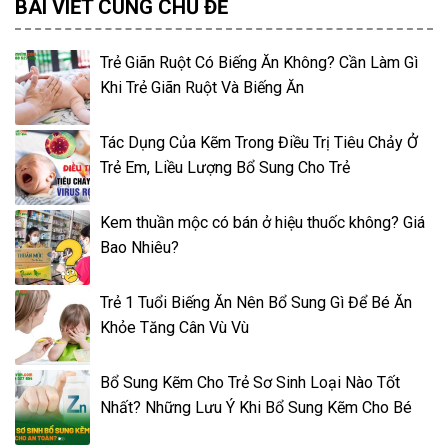
BÀI VIẾT CÙNG CHỦ ĐỀ
Trẻ Giãn Ruột Có Biếng Ăn Không? Cần Làm Gì
Khi Trẻ Giãn Ruột Và Biếng Ăn
Tác Dụng Của Kẽm Trong Điều Trị Tiêu Chảy Ở
Trẻ Em, Liều Lượng Bổ Sung Cho Trẻ
Kem thuần mộc có bán ở hiệu thuốc không? Giá
Bao Nhiêu?
Trẻ 1 Tuổi Biếng Ăn Nên Bổ Sung Gì Để Bé Ăn
Khỏe Tăng Cân Vù Vù
Bổ Sung Kẽm Cho Trẻ Sơ Sinh Loại Nào Tốt
Nhất? Những Lưu Ý Khi Bổ Sung Kẽm Cho Bé