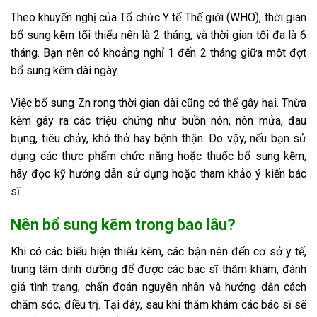
Theo khuyến nghị của Tổ chức Y tế Thế giới (WHO), thời gian
bổ sung kẽm tối thiểu nên là 2 tháng, và thời gian tối đa là 6
tháng. Bạn nên có khoảng nghỉ 1 đến 2 tháng giữa một đợt
bổ sung kẽm dài ngày.
Việc bổ sung Zn rong thời gian dài cũng có thể gây hại. Thừa
kẽm gây ra các triệu chứng như buồn nôn, nôn mửa, đau
bụng, tiêu chảy, khó thở hay bệnh thận. Do vậy, nếu bạn sử
dụng các thực phẩm chức năng hoặc thuốc bổ sung kẽm,
hãy đọc kỹ hướng dẫn sử dụng hoặc tham khảo ý kiến bác
sĩ.
Nên bổ sung kẽm trong bao lâu?
Khi có các biểu hiện thiếu kẽm, các bận nên đến cơ sở y tế,
trung tâm dinh dưỡng để được các bác sĩ thăm khám, đánh
giá tình trạng, chẩn đoán nguyên nhân và hướng dẫn cách
chăm sóc, điều trị. Tại đây, sau khi thăm khám các bác sĩ sẽ