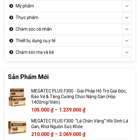
Mỹ phẩm
Thực phẩm
Chăm sóc cá nhân
Thiết bị, dụng cụ y tế
Chăm sóc mẹ và bé
Sản Phẩm Mới
MEGATEC PLUS F300 - Giải Pháp Hỗ Trợ Giải Độc,
Bảo Vệ & Tăng Cường Chức Năng Gan (Hộp
1400mg/Viên)
Khoảng
105.000
₫
–
1.239.000
₫
giá:
MEGATEC PLUS F300: “Lá Chắn Vàng” Hồi Sinh Lá
từ
Gan, Khơi Nguồn Sức Khỏe
105.000 ₫
Khoảng
210.000
₫
–
2.069.000
₫
đến