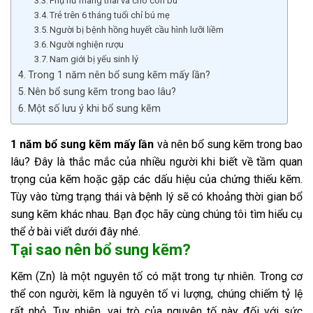
Phụ nữ mang thai và cho con bú
Trẻ trên 6 tháng tuổi chỉ bú mẹ
Người bị bệnh hồng huyết cầu hình lưỡi liềm
Người nghiện rượu
Nam giới bị yếu sinh lý
Trong 1 năm nên bổ sung kẽm mấy lần?
Nên bổ sung kẽm trong bao lâu?
Một số lưu ý khi bổ sung kẽm
1 năm bổ sung kẽm mấy lần
và nên bổ sung kẽm trong bao
lâu? Đây là thắc mắc của nhiều người khi biết về tầm quan
trọng của kẽm hoặc gặp các dấu hiệu của chứng thiếu kẽm.
Tùy vào từng trạng thái và bệnh lý sẽ có khoảng thời gian bổ
sung kẽm khác nhau. Bạn đọc hãy cùng chúng tôi tìm hiểu cụ
thể ở bài viết dưới đây nhé.
Tại sao nên bổ sung kẽm?
Kẽm (Zn) là một nguyên tố có mặt trong tự nhiên. Trong cơ
thể con người, kẽm là nguyên tố vi lượng, chúng chiếm tỷ lệ
rất nhỏ. Tuy nhiên, vai trò của nguyên tố này đối với sức