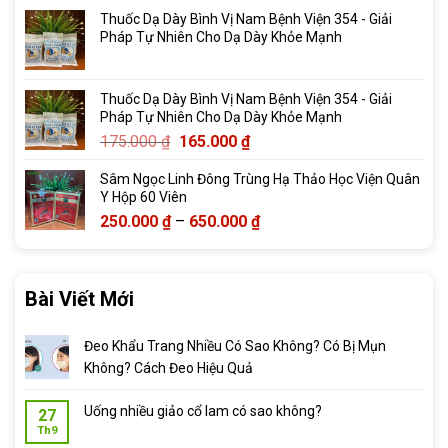
giá:
1.239.000 ₫
Thuốc Dạ Dày Bình Vị Nam Bệnh Viện 354 - Giải
từ
Pháp Tự Nhiên Cho Dạ Dày Khỏe Mạnh
210.000 ₫
đến
2.069.000 ₫
Thuốc Dạ Dày Bình Vị Nam Bệnh Viện 354 - Giải
Pháp Tự Nhiên Cho Dạ Dày Khỏe Mạnh
Giá
Giá
175.000
₫
165.000
₫
gốc
hiện
Sâm Ngọc Linh Đông Trùng Hạ Thảo Học Viện Quân
là:
tại
Y Hộp 60 Viên
175.000 ₫.
là:
Khoảng
250.000
₫
–
650.000
₫
165.000 ₫.
giá:
từ
250.000 ₫
Bài Viết Mới
đến
650.000 ₫
Đeo Khẩu Trang Nhiều Có Sao Không? Có Bị Mụn
Không? Cách Đeo Hiệu Quả
Uống nhiều giảo cổ lam có sao không?
27
Th9