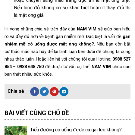
hoặc chuyển sang màu trắng đục thì là mật ong thật.
Nếu lòng đỏ không có sự khác biệt hoặc ít thay đổi thì
là mật ong giả.
Hi vọng những chia sẻ trên đây của
NAM VIM
sẽ giúp bạn hiểu
rõ và đầy đủ hơn về bệnh gan nhiễm mỡ. Đặc biệt là vấn đề
gan
nhiễm mỡ có uống được mật ong không?
. Nếu bạn còn bất
cứ thắc mắc nào hãy để lại bình luận bên dưới để chúng ta cùng
nhau thảo luận. Hoặc liên hệ với chúng tôi qua Hotline:
0988 527
854 – 0988 648 750
để được tư vấn cụ thể.
NAM VIM
chúc các
bạn thật nhiều sức khỏe.
BÀI VIẾT CÙNG CHỦ ĐỀ
Tiểu đường có uống được cà gai leo không?