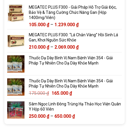
MEGATEC PLUS F300 - Giải Pháp Hỗ Trợ Giải Độc,
Bảo Vệ & Tăng Cường Chức Năng Gan (Hộp
1400mg/Viên)
Khoảng
105.000
₫
–
1.239.000
₫
giá:
MEGATEC PLUS F300: “Lá Chắn Vàng” Hồi Sinh Lá
từ
Gan, Khơi Nguồn Sức Khỏe
105.000 ₫
Khoảng
210.000
₫
–
2.069.000
₫
đến
giá:
1.239.000 ₫
Thuốc Dạ Dày Bình Vị Nam Bệnh Viện 354 - Giải
từ
Pháp Tự Nhiên Cho Dạ Dày Khỏe Mạnh
210.000 ₫
đến
2.069.000 ₫
Thuốc Dạ Dày Bình Vị Nam Bệnh Viện 354 - Giải
Pháp Tự Nhiên Cho Dạ Dày Khỏe Mạnh
Giá
Giá
175.000
₫
165.000
₫
gốc
hiện
Sâm Ngọc Linh Đông Trùng Hạ Thảo Học Viện Quân
là:
tại
Y Hộp 60 Viên
175.000 ₫.
là:
Khoảng
250.000
₫
–
650.000
₫
165.000 ₫.
giá:
từ