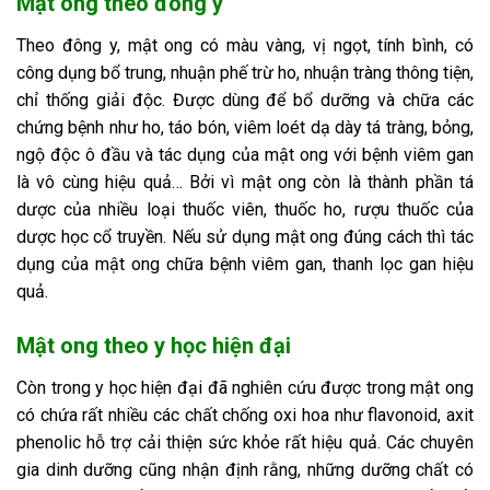
Mật ong theo đông y
Theo đông y, mật ong có màu vàng, vị ngọt, tính bình, có
công dụng bổ trung, nhuận phế trừ ho, nhuận tràng thông tiện,
chỉ thống giải độc. Được dùng để bổ dưỡng và chữa các
chứng bệnh như ho, táo bón, viêm loét dạ dày tá tràng, bỏng,
ngộ độc ô đầu và tác dụng của mật ong với bệnh viêm gan
là vô cùng hiệu quả… Bởi vì mật ong còn là thành phần tá
dược của nhiều loại thuốc viên, thuốc ho, rượu thuốc của
dược học cổ truyền. Nếu sử dụng mật ong đúng cách thì tác
dụng của mật ong chữa bệnh viêm gan, thanh lọc gan hiệu
quả.
Mật ong theo y học hiện đại
Còn trong y học hiện đại đã nghiên cứu được trong mật ong
có chứa rất nhiều các chất chống oxi hoa như flavonoid, axit
phenolic hỗ trợ cải thiện sức khỏe rất hiệu quả. Các chuyên
gia dinh dưỡng cũng nhận định rằng, những dưỡng chất có