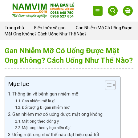
Skip
to
content
Trang chủ
Kiến thức về gan
Gan Nhiễm Mỡ Có Uống Được
Mật Ong Không? Cách Uống Như Thế Nào?
Gan Nhiễm Mỡ Có Uống Được Mật
Ong Không? Cách Uống Như Thế Nào?
Mục lục
Thông tin về bệnh gan nhiễm mỡ
Gan nhiễm mỡ là gì
Đối tượng bị gan nhiễm mỡ
Gan nhiễm mỡ có uống được mật ong không
Mật ong theo đông y
Mật ong theo y học hiện đại
Uống mật ong như thế nào đạt hiệu quả tốt