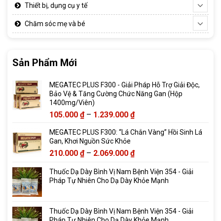
Thiết bị, dụng cụ y tế
Chăm sóc mẹ và bé
Sản Phẩm Mới
MEGATEC PLUS F300 - Giải Pháp Hỗ Trợ Giải Độc,
Bảo Vệ & Tăng Cường Chức Năng Gan (Hộp
1400mg/Viên)
Khoảng
105.000
₫
–
1.239.000
₫
giá:
MEGATEC PLUS F300: “Lá Chắn Vàng” Hồi Sinh Lá
từ
Gan, Khơi Nguồn Sức Khỏe
105.000 ₫
Khoảng
210.000
₫
–
2.069.000
₫
đến
giá:
1.239.000 ₫
Thuốc Dạ Dày Bình Vị Nam Bệnh Viện 354 - Giải
từ
Pháp Tự Nhiên Cho Dạ Dày Khỏe Mạnh
210.000 ₫
đến
2.069.000 ₫
Thuốc Dạ Dày Bình Vị Nam Bệnh Viện 354 - Giải
Pháp Tự Nhiên Cho Dạ Dày Khỏe Mạnh