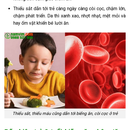
Thiếu sắt dẫn tới trẻ càng ngày càng còi cọc, chậm lớn,
chậm phát triển. Da thì xanh xao, nhợt nhạt, mệt mỏi và
hay ốm vặt khiến bé lười ăn.
Thiếu sắt, thiếu máu cũng dẫn tới biếng ăn, còi cọc ở trẻ