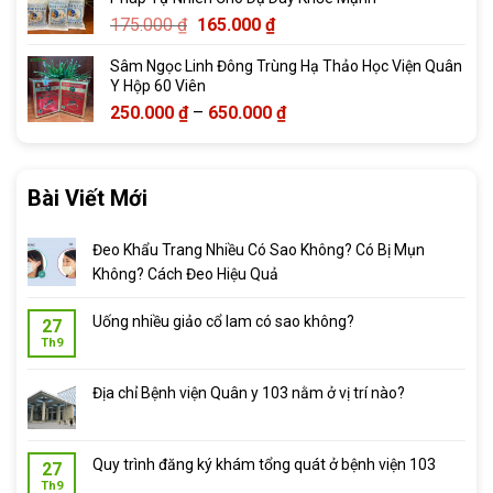
Giá
Giá
175.000
₫
165.000
₫
gốc
hiện
Sâm Ngọc Linh Đông Trùng Hạ Thảo Học Viện Quân
là:
tại
Y Hộp 60 Viên
175.000 ₫.
là:
Khoảng
250.000
₫
–
650.000
₫
165.000 ₫.
giá:
từ
250.000 ₫
Bài Viết Mới
đến
650.000 ₫
Đeo Khẩu Trang Nhiều Có Sao Không? Có Bị Mụn
Không? Cách Đeo Hiệu Quả
Uống nhiều giảo cổ lam có sao không?
27
Th9
Địa chỉ Bệnh viện Quân y 103 nằm ở vị trí nào?
Quy trình đăng ký khám tổng quát ở bệnh viện 103
27
Th9