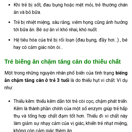
Khi trẻ bị sốt, đau bụng hoặc mệt mỏi, trẻ thường chán
ăn và bỏ bữa.
Trẻ bị nhiệt miệng, sâu răng, viêm họng cũng ảnh hưởng
tới bữa ăn. Bé sợ ăn vì khó nhai, khó nuốt.
Hệ tiêu hóa của trẻ bị rối loạn (đau bụng, đầy hơi…) , bé
hay có cảm giác nôn ói…
Trẻ biếng ăn chậm tăng cân do thiếu chất
Một trong những nguyên nhân phổ biến của tình trạng
biếng
ăn chậm tăng cân ở trẻ 3 tuổi
là do thiếu hụt vi chất. Ví dụ
như:
Thiếu kẽm: thiếu kẽm dẫn tới trẻ còi cọc, chậm phát triển.
Kẽm là thành phần chính của một số enzym giúp trẻ hấp
thụ và tổng hợp chất đạm tốt hơn. Thiếu đi vi chất này
làm giảm sự nhạy cảm của vị giác, khiến trẻ nhạt miệng,
không còn cảm giác thèm ăn.